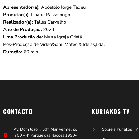
Apresentador(a):
Apóstolo Jorge Tadeu
Produtor(a):
Liriane Passolongo
Realizador(a):
Talles Carvalho
Ano de Produção:
2024
Uma Produção de:
Maná Igreja Cristã
Pós-Produção de Vídeo/Som: Motes & Ideias,Lda.
Duração:
60 min
CONTACTO
KURIAKOS TV
Av. Dom João II, Edif. Mar Vermelho,
Sobre a Kuriakos TV
nº50 – 4º Parque das Nações 1990-