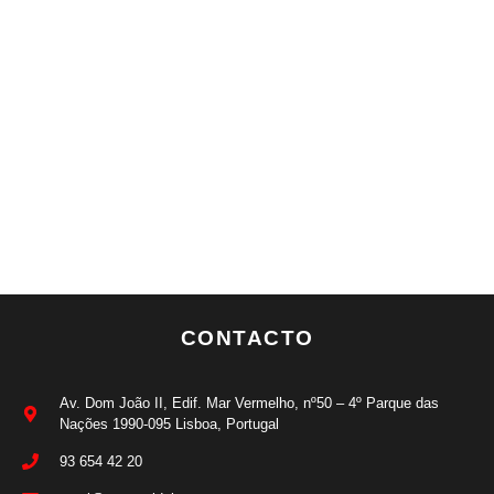
CONTACTO
Av. Dom João II, Edif. Mar Vermelho, nº50 – 4º Parque das
Nações 1990-095 Lisboa, Portugal
93 654 42 20